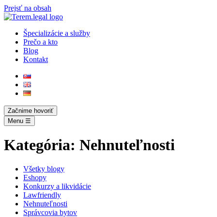
Prejsť na obsah
Špecializácie a služby
Prečo a kto
Blog
Kontakt
Začnime hovoriť
Menu ☰
Kategória:
Nehnuteľnosti
Všetky blogy
Eshopy
Konkurzy a likvidácie
Lawfriendly
Nehnuteľnosti
Správcovia bytov