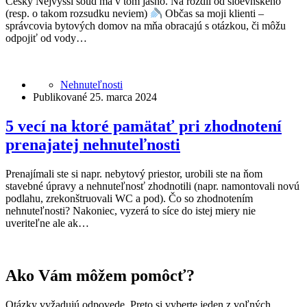
Český Nejvyšší soud má v tom jasno. Na rozdil od sloevnského
(resp. o takom rozsudku neviem)
Občas sa moji klienti –
správcovia bytových domov na mňa obracajú s otázkou, či môžu
odpojiť od vody…
Nehnuteľnosti
Publikované 25. marca 2024
5 vecí na ktoré pamätať pri zhodnotení
prenajatej nehnuteľnosti
Prenajímali ste si napr. nebytový priestor, urobili ste na ňom
stavebné úpravy a nehnuteľnosť zhodnotili (napr. namontovali novú
podlahu, zrekonštruovali WC a pod). Čo so zhodnotením
nehnuteľnosti? Nakoniec, vyzerá to síce do istej miery nie
uveriteľne ale ak…
Ako Vám môžem pomôcť?
Otázky vyžadujú odpovede. Preto si vyberte jeden z voľných